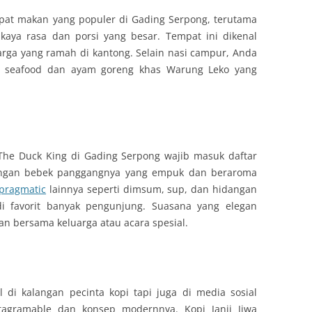
pat makan yang populer di Gading Serpong, terutama
aya rasa dan porsi yang besar. Tempat ini dikenal
ga yang ramah di kantong. Selain nasi campur, Anda
n seafood dan ayam goreng khas Warung Leko yang
The Duck King di Gading Serpong wajib masuk daftar
dengan bebek panggangnya yang empuk dan beraroma
pragmatic
lainnya seperti dimsum, sup, dan hidangan
i favorit banyak pengunjung. Suasana yang elegan
n bersama keluarga atau acara spesial.
l di kalangan pecinta kopi tapi juga di media sosial
stagramable dan konsep modernnya. Kopi Janji Jiwa