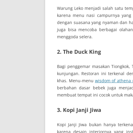
Warung Leko menjadi salah satu tem
karena menu nasi campurnya yang k
dengan suasana yang nyaman dan har
juga bisa mencoba berbagai olaha
menggoda selera.
2. The Duck King
Bagi penggemar masakan Tiongkok, 
kunjungan. Restoran ini terkenal 
khas. Menu-menu
wisdom of athena 
berbahan dasar bebek juga menjad
membuat tempat ini cocok untuk maka
3. Kopi Janji Jiwa
Kopi Janji Jiwa bukan hanya terkena
karena desain interiornya yang in