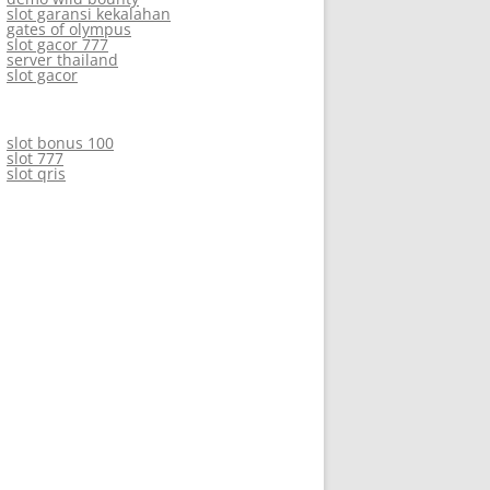
slot garansi kekalahan
gates of olympus
slot gacor 777
server thailand
slot gacor
slot bonus 100
slot 777
slot qris