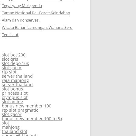
Tegal yang Melegenda
Taman Nasional Bali Barat: Keindahan
Alam dan Konservasi
Wisata Bahari Lamongan: Wahana Seru
Tepi Laut
slot bet 200
slot qris
slot depo 10k
slot gacor
rtp slot
server thailand
raja mahjong
server thailand
slot bonus
princess slot
olympus slot
slot online
bonus new member 100
rtp slot pragmatic
slot gacor
bonus new member 100 to 5x
slot
mahjong
thailand slot
demo wild bounty