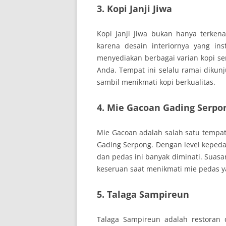
3. Kopi Janji Jiwa
Kopi Janji Jiwa bukan hanya terkena
karena desain interiornya yang in
menyediakan berbagai varian kopi se
Anda. Tempat ini selalu ramai dikun
sambil menikmati kopi berkualitas.
4. Mie Gacoan Gading Serpo
Mie Gacoan adalah salah satu tempat
Gading Serpong. Dengan level kepedas
dan pedas ini banyak diminati. Sua
keseruan saat menikmati mie pedas 
5. Talaga Sampireun
Talaga Sampireun adalah restoran