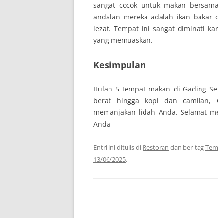
sangat cocok untuk makan bersama
andalan mereka adalah ikan bakar 
lezat. Tempat ini sangat diminati k
yang memuaskan.
Kesimpulan
Itulah 5 tempat makan di Gading Se
berat hingga kopi dan camilan, 
memanjakan lidah Anda. Selamat me
Anda
Entri ini ditulis di
Restoran
dan ber-tag
Temp
13/06/2025
.