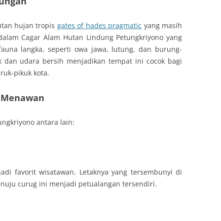
nungan
utan hujan tropis
gates of hades pragmatic
yang masih
 dalam Cagar Alam Hutan Lindung Petungkriyono yang
fauna langka, seperti owa jawa, lutung, dan burung-
 dan udara bersih menjadikan tempat ini cocok bagi
ruk-pikuk kota.
g Menawan
ngkriyono antara lain:
jadi favorit wisatawan. Letaknya yang tersembunyi di
ju curug ini menjadi petualangan tersendiri.