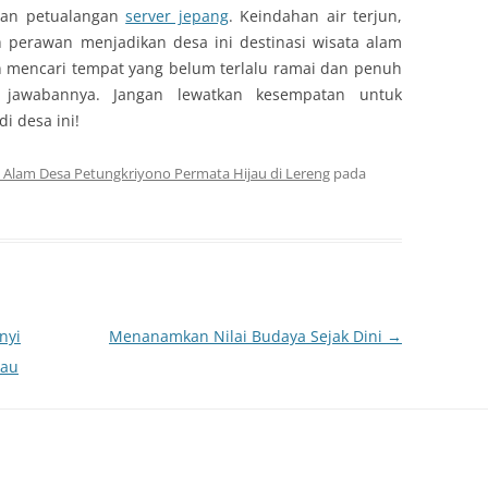
 dan petualangan
server jepang
. Keindahan air terjun,
h perawan menjadikan desa ini destinasi wisata alam
in mencari tempat yang belum terlalu ramai dan penuh
h jawabannya. Jangan lewatkan kesempatan untuk
i desa ini!
 Alam Desa Petungkriyono Permata Hijau di Lereng
pada
nyi
Menanamkan Nilai Budaya Sejak Dini
→
kau