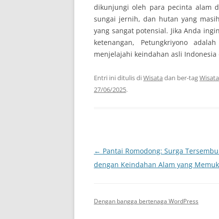
dikunjungi oleh para pecinta alam
sungai jernih, dan hutan yang masi
yang sangat potensial. Jika Anda ing
ketenangan, Petungkriyono adala
menjelajahi keindahan asli Indonesia d
Entri ini ditulis di
Wisata
dan ber-tag
Wisata
27/06/2025
.
Navigasi
←
Pantai Romodong: Surga Tersembu
Tulisan
dengan Keindahan Alam yang Memu
Dengan bangga bertenaga WordPress