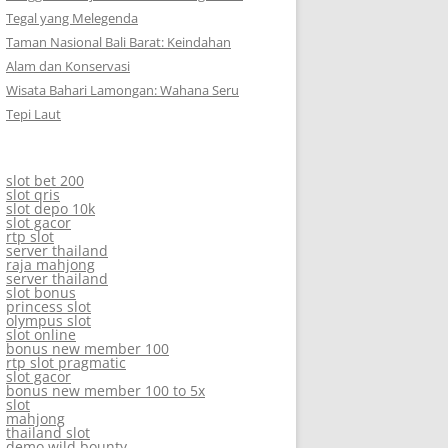
Tegal yang Melegenda
Taman Nasional Bali Barat: Keindahan
Alam dan Konservasi
Wisata Bahari Lamongan: Wahana Seru
Tepi Laut
slot bet 200
slot qris
slot depo 10k
slot gacor
rtp slot
server thailand
raja mahjong
server thailand
slot bonus
princess slot
olympus slot
slot online
bonus new member 100
rtp slot pragmatic
slot gacor
bonus new member 100 to 5x
slot
mahjong
thailand slot
demo wild bounty