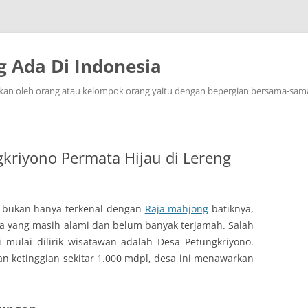
 Ada Di Indonesia
akukan oleh orang atau kelompok orang yaitu dengan bepergian bersama-s
Langsung
ke
isi
kriyono Permata Hijau di Lereng
 bukan hanya terkenal dengan
Raja mahjong
batiknya,
a yang masih alami dan belum banyak terjamah. Salah
i mulai dilirik wisatawan adalah Desa Petungkriyono.
n ketinggian sekitar 1.000 mdpl, desa ini menawarkan