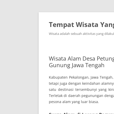
Tempat Wisata Yang
Wisata adalah sebuah aktivitas yang dil
Wisata Alam Desa Petung
Gunung Jawa Tengah
Kabupaten Pekalongan, Jawa Tengah,
tetapi juga dengan keindahan alamny
satu destinasi tersembunyi yang kin
Terletak di daerah pegunungan denga
pesona alam yang luar biasa.