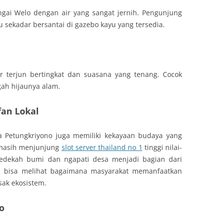
ngai Welo dengan air yang sangat jernih. Pengunjung
u sekadar bersantai di gazebo kayu yang tersedia.
r terjun bertingkat dan suasana yang tenang. Cocok
ngah hijaunya alam.
fan Lokal
 Petungkriyono juga memiliki kekayaan budaya yang
i masih menjunjung
slot server thailand no 1
tinggi nilai-
ti sedekah bumi dan ngapati desa menjadi bagian dari
a bisa melihat bagaimana masyarakat memanfaatkan
sak ekosistem.
o