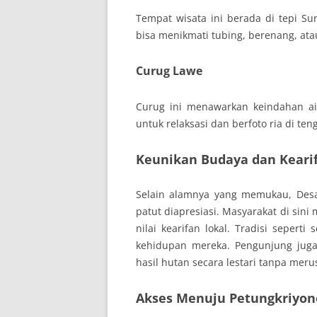
Tempat wisata ini berada di tepi Su
bisa menikmati tubing, berenang, ata
Curug Lawe
Curug ini menawarkan keindahan ai
untuk relaksasi dan berfoto ria di te
Keunikan Budaya dan Keari
Selain alamnya yang memukau, Desa
patut diapresiasi. Masyarakat di sin
nilai kearifan lokal. Tradisi seper
kehidupan mereka. Pengunjung jug
hasil hutan secara lestari tanpa meru
Akses Menuju Petungkriyon