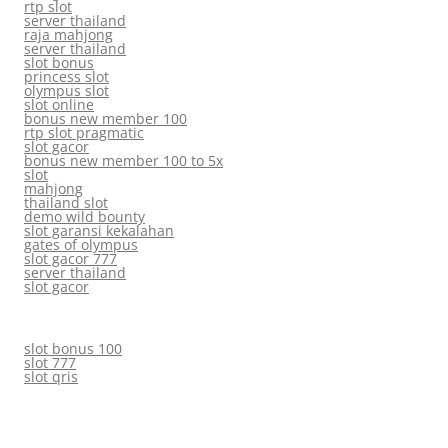
rtp slot
server thailand
raja mahjong
server thailand
slot bonus
princess slot
olympus slot
slot online
bonus new member 100
rtp slot pragmatic
slot gacor
bonus new member 100 to 5x
slot
mahjong
thailand slot
demo wild bounty
slot garansi kekalahan
gates of olympus
slot gacor 777
server thailand
slot gacor
slot bonus 100
slot 777
slot qris