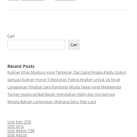
Cari
Cari
Recent Posts
Kuliner Khas Madura yang Terkenal, Dari Sate hingga Kaldu Kokot
Sensasi Kuliner Horor 5 Restoran Paling Angker untuk Uji Nyali
Langganan Pejabat Sate Kambing Muda Tegal yang Melegenda
Taman Nasional Bali Barat: Keindahan Alam dan Konservasi
Wisata Bahari Lamongan: Wahana Seru Tepi Laut
slot bet 200
slot qris
slot depo 10k
slot gacor