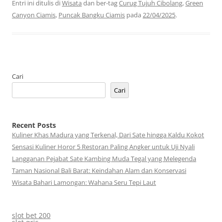
Entri ini ditulis di
Wisata
dan ber-tag
Curug Tujuh Cibolang
,
Green
Canyon Ciamis
,
Puncak Bangku Ciamis
pada
22/04/2025
.
Cari
Cari
Recent Posts
Kuliner Khas Madura yang Terkenal, Dari Sate hingga Kaldu Kokot
Sensasi Kuliner Horor 5 Restoran Paling Angker untuk Uji Nyali
Langganan Pejabat Sate Kambing Muda Tegal yang Melegenda
Taman Nasional Bali Barat: Keindahan Alam dan Konservasi
Wisata Bahari Lamongan: Wahana Seru Tepi Laut
slot bet 200