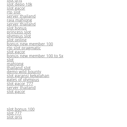
slot qris
slot depo 10k
slot gacor
rtp slot
server thailand
raja mahjong
server thailand
slot bonus
princess slot
olympus slot
slot online
bonus new member 100
rtp slot pragmatic
slot gacor
bonus new member 100 to 5x
slot
mahjong
thailand slot
demo wild bounty
slot garansi kekalahan
gates of olympus
slot gacor 777
server thailand
slot gacor
slot bonus 100
slot 777
slot qris