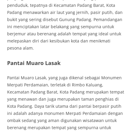
penduduk, tepatnya di Kecamatan Padang Barat, Kota
Padang menawarkan air laut yang jernih, pasir putih, dan
bukit yang sering disebut Gunung Padang. Pemandangan
ini menciptakan latar belakang yang sempurna untuk
berjemur atau berenang adalah tempat yang ideal untuk
melepaskan diri dari kesibukan kota dan menikmati
pesona alam.
Pantai Muaro Lasak
Pantai Muaro Lasak, yang juga dikenal sebagai Monumen
Merpati Perdamaian, terletak di Rimbo Kaluang,
Kecamatan Padang Barat, Kota Padang merupakan tempat
yang menawan dan juga merupakan taman penghias di
Kota Padang. Daya tarik utama dari pantai berpasir putih
ini adalah adanya monumen Merpati Perdamaian dengan
ombak sedang yang aman digunakan wisatawan untuk
berenang merupakan tempat yang sempurna untuk