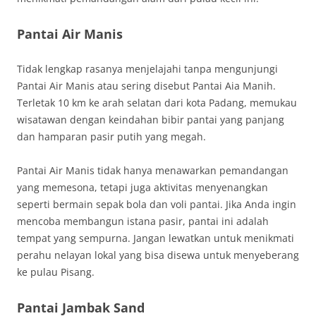
Pantai Air Manis
Tidak lengkap rasanya menjelajahi tanpa mengunjungi
Pantai Air Manis atau sering disebut Pantai Aia Manih.
Terletak 10 km ke arah selatan dari kota Padang, memukau
wisatawan dengan keindahan bibir pantai yang panjang
dan hamparan pasir putih yang megah.
Pantai Air Manis tidak hanya menawarkan pemandangan
yang memesona, tetapi juga aktivitas menyenangkan
seperti bermain sepak bola dan voli pantai. Jika Anda ingin
mencoba membangun istana pasir, pantai ini adalah
tempat yang sempurna. Jangan lewatkan untuk menikmati
perahu nelayan lokal yang bisa disewa untuk menyeberang
ke pulau Pisang.
Pantai Jambak Sand