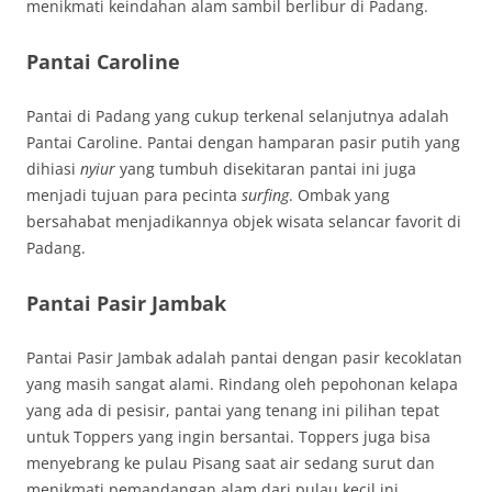
menikmati keindahan alam sambil berlibur di Padang.
Pantai Caroline
Pantai di Padang yang cukup terkenal selanjutnya adalah
Pantai Caroline. Pantai dengan hamparan pasir putih yang
dihiasi
nyiur
yang tumbuh disekitaran pantai ini juga
menjadi tujuan para pecinta
surfing
. Ombak yang
bersahabat menjadikannya objek wisata selancar favorit di
Padang.
Pantai Pasir Jambak
Pantai Pasir Jambak adalah pantai dengan pasir kecoklatan
yang masih sangat alami. Rindang oleh pepohonan kelapa
yang ada di pesisir, pantai yang tenang ini pilihan tepat
untuk Toppers yang ingin bersantai. Toppers juga bisa
menyebrang ke pulau Pisang saat air sedang surut dan
menikmati pemandangan alam dari pulau kecil ini.