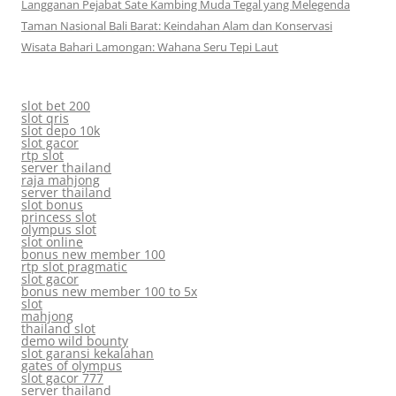
Langganan Pejabat Sate Kambing Muda Tegal yang Melegenda
Taman Nasional Bali Barat: Keindahan Alam dan Konservasi
Wisata Bahari Lamongan: Wahana Seru Tepi Laut
slot bet 200
slot qris
slot depo 10k
slot gacor
rtp slot
server thailand
raja mahjong
server thailand
slot bonus
princess slot
olympus slot
slot online
bonus new member 100
rtp slot pragmatic
slot gacor
bonus new member 100 to 5x
slot
mahjong
thailand slot
demo wild bounty
slot garansi kekalahan
gates of olympus
slot gacor 777
server thailand