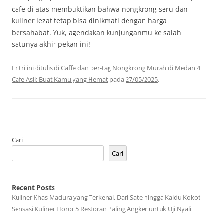
cafe di atas membuktikan bahwa nongkrong seru dan
kuliner lezat tetap bisa dinikmati dengan harga
bersahabat. Yuk, agendakan kunjunganmu ke salah
satunya akhir pekan ini!
Entri ini ditulis di
Caffe
dan ber-tag
Nongkrong Murah di Medan 4
Cafe Asik Buat Kamu yang Hemat
pada
27/05/2025
.
Cari
Cari
Recent Posts
Kuliner Khas Madura yang Terkenal, Dari Sate hingga Kaldu Kokot
Sensasi Kuliner Horor 5 Restoran Paling Angker untuk Uji Nyali