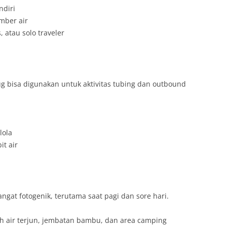
ndiri
mber air
 atau solo traveler
rug bisa digunakan untuk aktivitas tubing dan outbound
lola
it air
at fotogenik, terutama saat pagi dan sore hari.
ah air terjun, jembatan bambu, dan area camping