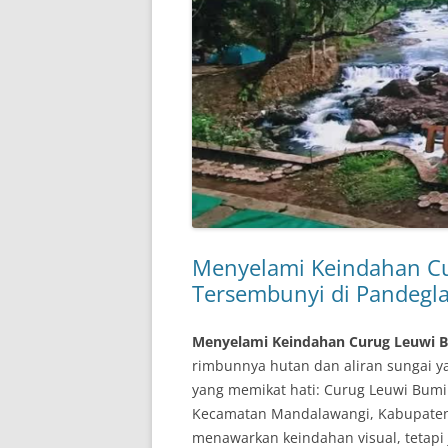
Menyelami Keindahan Cu
Tersembunyi di Pandegl
Menyelami Keindahan Curug Leuwi B
rimbunnya hutan dan aliran sungai ya
yang memikat hati: Curug Leuwi Bumi
Kecamatan Mandalawangi, Kabupaten P
menawarkan keindahan visual, tetap