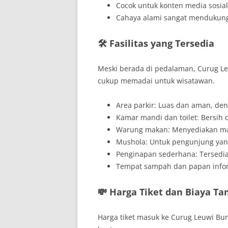
Cocok untuk konten media sosial
Cahaya alami sangat mendukun
🛠️ Fasilitas yang Tersedia
Meski berada di pedalaman, Curug Le
cukup memadai untuk wisatawan.
Area parkir: Luas dan aman, de
Kamar mandi dan toilet: Bersih 
Warung makan: Menyediakan ma
Mushola: Untuk pengunjung yan
Penginapan sederhana: Tersedia
Tempat sampah dan papan infor
💸 Harga Tiket dan Biaya T
Harga tiket masuk ke Curug Leuwi Bu