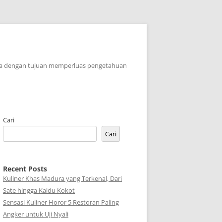
ama dengan tujuan memperluas pengetahuan
Cari
Cari
Recent Posts
Kuliner Khas Madura yang Terkenal, Dari
Sate hingga Kaldu Kokot
Sensasi Kuliner Horor 5 Restoran Paling
Angker untuk Uji Nyali