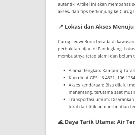
autentik. Artikel ini akan membahas se
akses, dan tips berkunjung ke Curug 
📍 Lokasi dan Akses Menuju
Curug Leuwi Bumi berada di kawasan
perbukitan hijau di Pandeglang. Lokas
membuatnya tetap alami dan belum te
Alamat lengkap: Kampung Tural
Koordinat GPS: -6.4321, 106.1234
Akses kendaraan: Bisa dilalui m
menantang, terutama saat musi
Transportasi umum: Disarankan
lokal dari titik pemberhentian te
🌊 Daya Tarik Utama: Air T