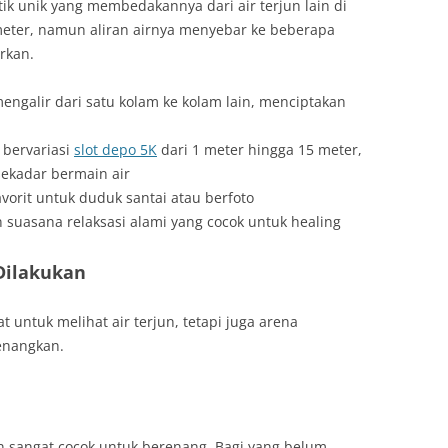
tik unik yang membedakannya dari air terjun lain di
 meter, namun aliran airnya menyebar ke beberapa
rkan.
 mengalir dari satu kolam ke kolam lain, menciptakan
 bervariasi
slot depo 5K
dari 1 meter hingga 15 meter,
ekadar bermain air
vorit untuk duduk santai atau berfoto
 suasana relaksasi alami yang cocok untuk healing
 Dilakukan
untuk melihat air terjun, tetapi juga arena
enangkan.
n sangat cocok untuk berenang. Bagi yang belum