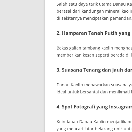
Salah satu daya tarik utama Danau Ka
berasal dari kandungan mineral kaoli
di sekitarnya menciptakan pemandang
2. Hamparan Tanah Putih yang
Bekas galian tambang kaolin menghasi
memberikan kesan seperti berada di l
3. Suasana Tenang dan Jauh da
Danau Kaolin menawarkan suasana y
ideal untuk bersantai dan menikmati
4. Spot Fotografi yang Instagra
Keindahan Danau Kaolin menjadikannya
yang mencari latar belakang unik untu