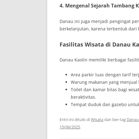
4. Mengenal Sejarah Tambang K
Danau ini juga menjadi pengingat pe
berkelanjutan, karena terbentuk dari
Fasilitas Wisata di Danau Ka
Danau Kaolin memiliki berbagai fasi
Area parkir luas dengan tarif te
Warung makanan yang menjual h
Toilet dan kamar bilas bagi wis
beraktivitas.
Tempat duduk dan gazebo untuk
Entri ini ditulis di
Wisata
dan ber-tag
Danau 
15/06/2025
.