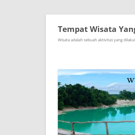
Tempat Wisata Yang
Wisata adalah sebuah aktivitas yang dil