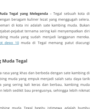
Muda Tegal yang Melegenda
– Tegal sebuah kota di
 dengan beragam kuliner lezat yang menggugah selera.
gemari di kota ini adalah sate kambing muda. Bukan
pejabat-pejabat ternama sering kali menyempatkan diri
ambing muda yang sudah menjadi langganan mereka.
lot depo 10
muda di Tegal memang patut diacungi
g Muda Tegal
ta rasa yang khas dan berbeda dengan sate kambing di
bing muda yang empuk menjadi salah satu daya tarik
 yang sering kali keras dan berbau, kambing muda
an lebih sedikit bau prengusnya, sehingga lebih nikmat
mbing muda Tegal begitu istimewa adalah bumbu