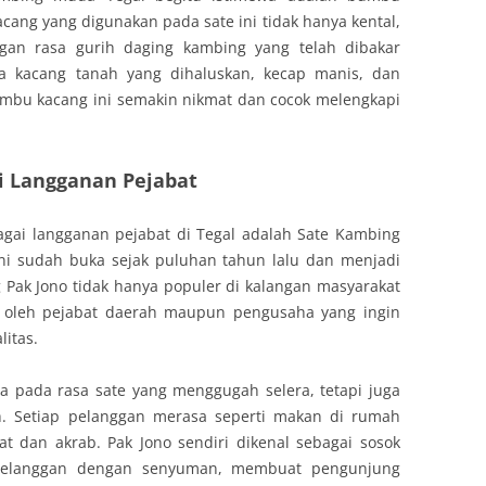
ng yang digunakan pada sate ini tidak hanya kental,
gan rasa gurih daging kambing yang telah dibakar
a kacang tanah yang dihaluskan, kecap manis, dan
bu kacang ini semakin nikmat dan cocok melengkapi
i Langganan Pejabat
agai langganan pejabat di Tegal adalah Sate Kambing
ni sudah buka sejak puluhan tahun lalu dan menjadi
g Pak Jono tidak hanya populer di kalangan masyarakat
i oleh pejabat daerah maupun pengusaha yang ingin
itas.
a pada rasa sate yang menggugah selera, tetapi juga
. Setiap pelanggan merasa seperti makan di rumah
t dan akrab. Pak Jono sendiri dikenal sebagai sosok
pelanggan dengan senyuman, membuat pengunjung