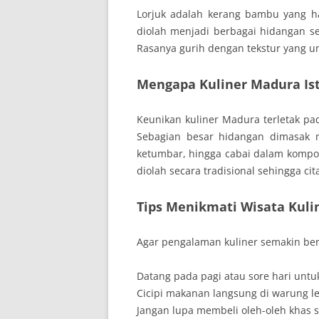
Lorjuk adalah kerang bambu yang h
diolah menjadi berbagai hidangan se
Rasanya gurih dengan tekstur yang un
Mengapa Kuliner Madura I
Keunikan kuliner Madura terletak 
Sebagian besar hidangan dimasak 
ketumbar, hingga cabai dalam kompos
diolah secara tradisional sehingga cit
Tips Menikmati Wisata Kuli
Agar pengalaman kuliner semakin berk
Datang pada pagi atau sore hari unt
Cicipi makanan langsung di warung leg
Jangan lupa membeli oleh-oleh khas se