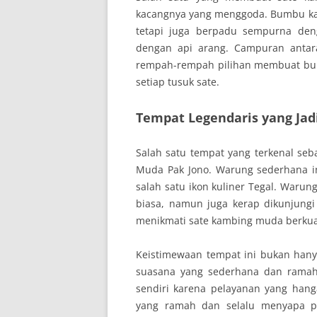
kacangnya yang menggoda. Bumbu kaca
tetapi juga berpadu sempurna den
dengan api arang. Campuran antar
rempah-rempah pilihan membuat bum
setiap tusuk sate.
Tempat Legendaris yang Jad
Salah satu tempat yang terkenal seb
Muda Pak Jono. Warung sederhana i
salah satu ikon kuliner Tegal. Warun
biasa, namun juga kerap dikunjung
menikmati sate kambing muda berkual
Keistimewaan tempat ini bukan hany
suasana yang sederhana dan ramah
sendiri karena pelayanan yang hanga
yang ramah dan selalu menyapa 