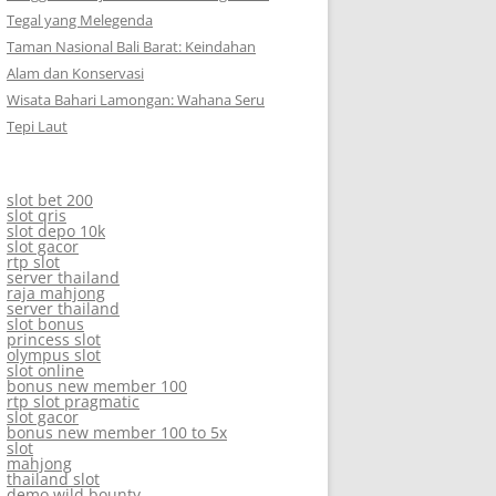
Tegal yang Melegenda
Taman Nasional Bali Barat: Keindahan
Alam dan Konservasi
Wisata Bahari Lamongan: Wahana Seru
Tepi Laut
slot bet 200
slot qris
slot depo 10k
slot gacor
rtp slot
server thailand
raja mahjong
server thailand
slot bonus
princess slot
olympus slot
slot online
bonus new member 100
rtp slot pragmatic
slot gacor
bonus new member 100 to 5x
slot
mahjong
thailand slot
demo wild bounty