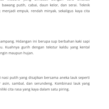
bawang putih, cabai, daun kelor, dan serai. Teknik
menjadi empuk, rendah minyak, sekaligus kaya cita
Sampang. Hidangan ini berupa sup berbahan kaki sapi
u. Kuahnya gurih dengan tekstur kaldu yang kental
dingin maupun hujan.
ri nasi putih yang disajikan bersama aneka lauk seperti
ur asin, sambal, dan serundeng. Kombinasi lauk yang
ki cita rasa yang kaya dalam satu piring.