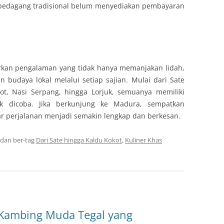
 pedagang tradisional belum menyediakan pembayaran
rkan pengalaman yang tidak hanya memanjakan lidah,
 budaya lokal melalui setiap sajian. Mulai dari Sate
t, Nasi Serpang, hingga Lorjuk, semuanya memiliki
ak dicoba. Jika berkunjung ke Madura, sempatkan
gar perjalanan menjadi semakin lengkap dan berkesan.
dan ber-tag
Dari Sate hingga Kaldu Kokot
,
Kuliner Khas
 Kambing Muda Tegal yang