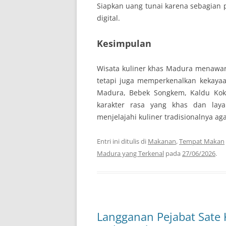
Siapkan uang tunai karena sebagian
digital.
Kesimpulan
Wisata kuliner khas Madura menawa
tetapi juga memperkenalkan kekayaan
Madura, Bebek Songkem, Kaldu Koko
karakter rasa yang khas dan lay
menjelajahi kuliner tradisionalnya a
Entri ini ditulis di
Makanan
,
Tempat Makan
Madura yang Terkenal
pada
27/06/2026
.
Langganan Pejabat Sate